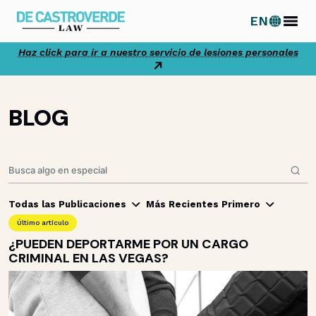
Ir
EN
al
contenido
Haz click para ir a nuestro servicio de lesiones personales
BLOG
Todas las Publicaciones
Más Recientes Primero
Último artículo
¿PUEDEN DEPORTARME POR UN CARGO
CRIMINAL EN LAS VEGAS?