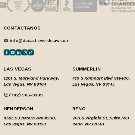
CONTÁCTANOS
info@decastroverdelaw.com
LAS VEGAS
SUMMERLIN
1201 S. Maryland Parkway,
410 S Rampart Blvd Ste480,
Las Vegas, NV 89104
Las Vegas, NV 89145
(702) 505-9399
HENDERSON
RENO
9555 S Eastern Ave #200,
200 S Virginia St, Suite 550
Las Vegas, NV 89123
Reno, NV 89501