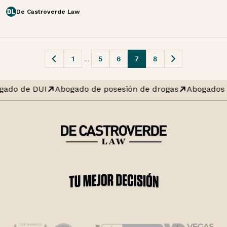
De Castroverde Law
1
…
5
6
7
8
Navegación
de
gado de DUI
Abogado de posesión de drogas
Abogados 
publicaciones