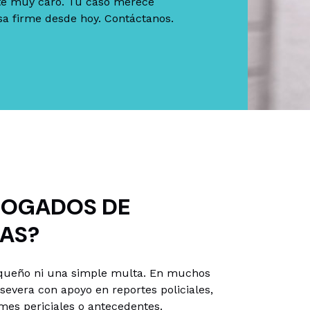
te muy caro. Tu caso merece
sa firme desde hoy. Contáctanos.
BOGADOS DE
GAS?
queño ni una simple multa. En muchos
severa con apoyo en reportes policiales,
rmes periciales o antecedentes.