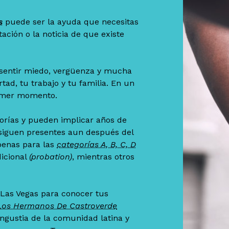
s
puede ser la ayuda que necesitas
tación o la noticia de que existe
l sentir miedo, vergüenza y mucha
tad, tu trabajo y tu familia. En un
rimer momento.
gorías y pueden implicar años de
 siguen presentes aun después del
s penas para las
categorías A, B, C, D
dicional
(probation)
, mientras otros
 Las Vegas para conocer tus
os Hermanos De Castroverde
ngustia de la comunidad latina y