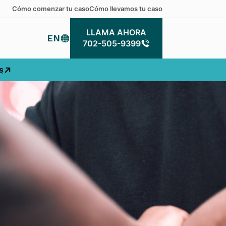
Cómo comenzar tu caso
Cómo llevamos tu caso
LLAMA AHORA
EN
LLAMA AHORA
702-505-9399
s