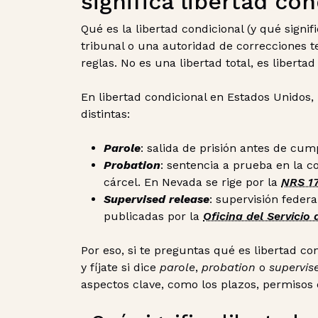
significa libertad con
Qué es la libertad condicional (y qué signif
tribunal o una autoridad de correcciones t
reglas. No es una libertad total, es liberta
En libertad condicional en Estados Unidos,
distintas:
Parole
: salida de prisión antes de cum
Probation
: sentencia a prueba en la 
cárcel. En Nevada se rige por la
NRS 1
Supervised release
: supervisión feder
publicadas por la
Oficina del Servicio
Por eso, si te preguntas qué es libertad c
y fíjate si dice
parole
,
probation
o
supervis
aspectos clave, como los plazos, permisos 