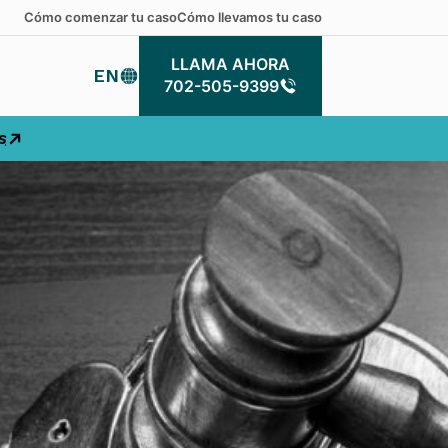
Cómo comenzar tu caso
Cómo llevamos tu caso
LLAMA AHORA
EN
LLAMA AHORA
702-505-9399
s