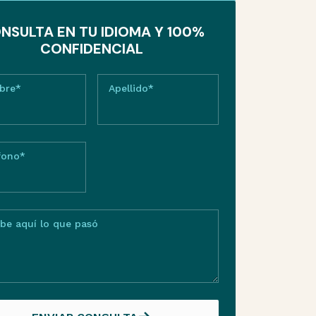
NSULTA EN TU IDIOMA Y 100%
CONFIDENCIAL
bre*
Apellido*
fono*
ibe aquí lo que pasó