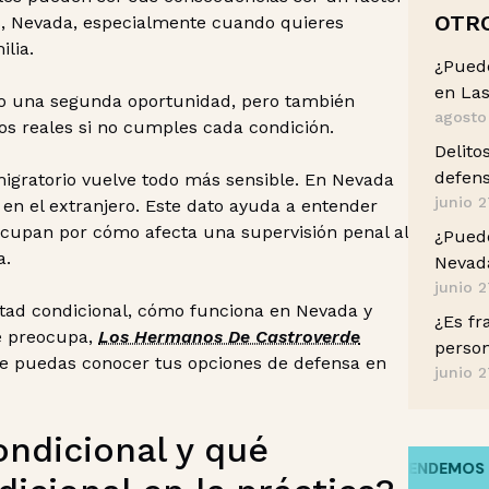
OTR
as, Nevada, especialmente cuando quieres
ilia.
¿Pued
en Las
mo una segunda oportunidad, pero también
agosto
sgos reales si no cumples cada condición.
Delito
defens
migratorio vuelve todo más sensible. En Nevada
junio 2
 en el extranjero. Este dato ayuda a entender
cupan por cómo afecta una supervisión penal al
¿Puedo
a.
Nevada
junio 2
rtad condicional, cómo funciona en Nevada y
¿Es fr
te preocupa,
Los Hermanos De Castroverde
perso
e puedas conocer tus opciones de defensa en
junio 2
ondicional y qué
HABLAMOS TU IDIOMA
/
ENTENDEMOS TU H