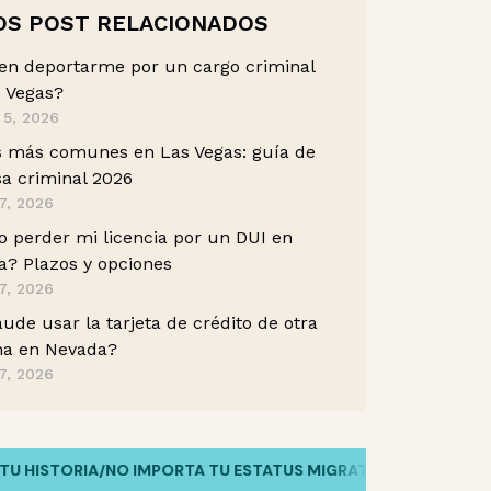
OS POST RELACIONADOS
en deportarme por un cargo criminal
 Vegas?
 5, 2026
s más comunes en Las Vegas: guía de
a criminal 2026
7, 2026
 perder mi licencia por un DUI en
? Plazos y opciones
7, 2026
aude usar la tarjeta de crédito de otra
na en Nevada?
7, 2026
ISTORIA
/
NO IMPORTA TU ESTATUS MIGRATORIO
/
HABLAMOS TU