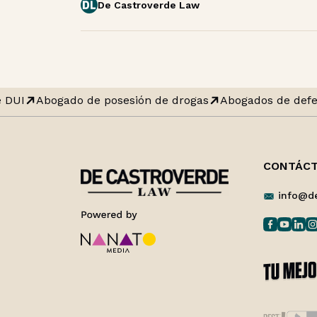
De Castroverde Law
 DUI
Abogado de posesión de drogas
Abogados de defe
CONTÁC
info@d