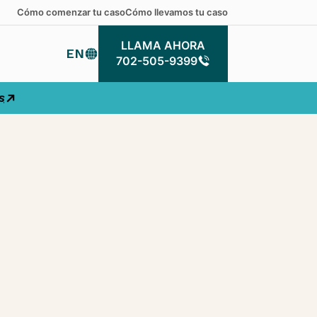
Cómo comenzar tu caso
Cómo llevamos tu caso
LLAMA AHORA
EN
LLAMA AHORA
702-505-9399
s