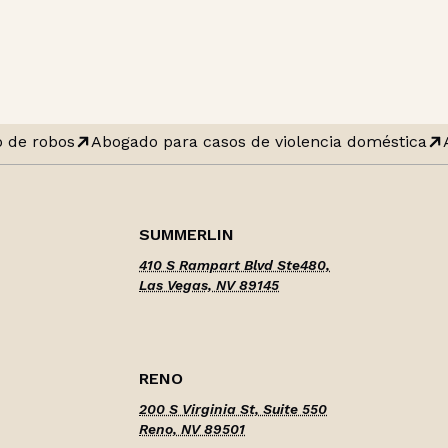
 de robos
Abogado para casos de violencia doméstica
A
SUMMERLIN
410 S Rampart Blvd Ste480,
Las Vegas, NV 89145
RENO
200 S Virginia St, Suite 550
Reno, NV 89501