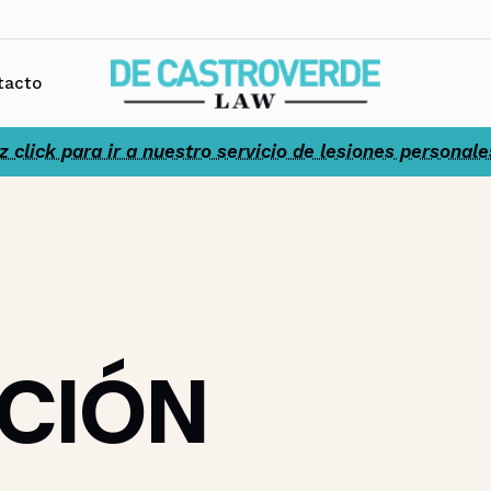
tacto
z click para ir a nuestro servicio de lesiones personale
CIÓN