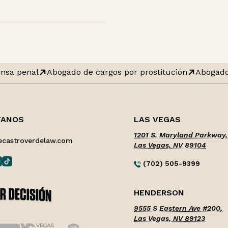
nsa penal
Abogado de cargos por prostitución
Abogado
TANOS
LAS VEGAS
1201 S. Maryland Parkway,
ecastroverdelaw.com
Las Vegas, NV 89104
(702) 505-9399
HENDERSON
9555 S Eastern Ave #200,
Las Vegas, NV 89123