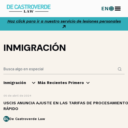
Ir
EN
al
contenido
Haz click para ir a nuestro servicio de lesiones personales
INMIGRACIÓN
Inmigración
Más Recientes Primero
05 de abril de 2024
USCIS ANUNCIA AJUSTE EN LAS TARIFAS DE PROCESAMIENT
RÁPIDO
De Castroverde Law