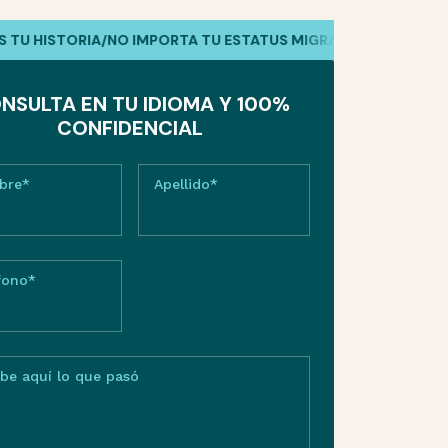
U HISTORIA
/
NO IMPORTA TU ESTATUS MIGRATORIO
/
HABLAMOS
NSULTA EN TU IDIOMA Y 100%
CONFIDENCIAL
bre*
Apellido*
fono*
ibe aquí lo que pasó