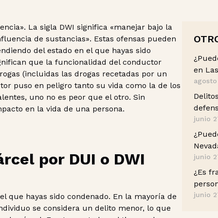
uencia». La sigla DWI significa «manejar bajo la
OTR
influencia de sustancias». Estas ofensas pueden
endiendo del estado en el que hayas sido
¿Pued
ifican que la funcionalidad del conductor
en Las
drogas (incluidas las drogas recetadas por un
agosto
tor puso en peligro tanto su vida como la de los
Delito
entes, uno no es peor que el otro. Sin
defens
pacto en la vida de una persona.
junio 2
¿Puedo
Nevada
rcel por DUI o DWI
junio 2
¿Es fr
perso
junio 2
 el que hayas sido condenado. En la mayoría de
individuo se considera un delito menor, lo que