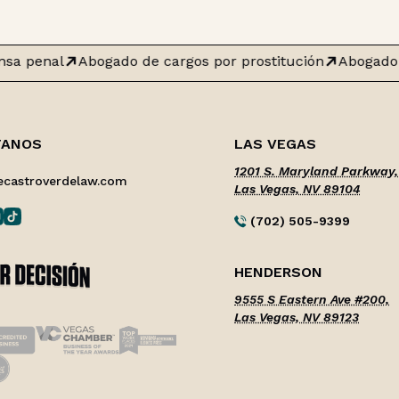
sa penal
Abogado de cargos por prostitución
Abogado 
TANOS
LAS VEGAS
1201 S. Maryland Parkway,
ecastroverdelaw.com
Las Vegas, NV 89104
(702) 505-9399
HENDERSON
9555 S Eastern Ave #200,
Las Vegas, NV 89123