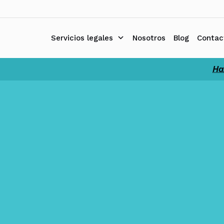
Ir
al
contenido
Servicios legales
Nosotros
Blog
Contac
Ha