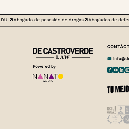
DUI
Abogado de posesión de drogas
Abogados de defen
CONTÁC
info@d