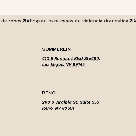
de robos
Abogado para casos de violencia doméstica
A
SUMMERLIN
410 S Rampart Blvd Ste480,
Las Vegas, NV 89145
RENO
200 S Virginia St, Suite 550
Reno, NV 89501