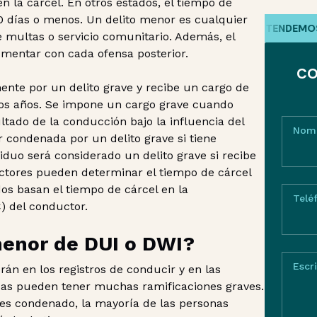
n la cárcel. En otros estados, el tiempo de
0 días o menos. Un delito menor es cualquier
HABLAMOS TU IDIOMA
/
ENTENDEMOS T
multas o servicio comunitario. Además, el
mentar con cada ofensa posterior.
CO
nte por un delito grave y recibe un cargo de
ios años. Se impone un cargo grave cuando
tado de la conducción bajo la influencia del
Nom
condenada por un delito grave si tiene
iduo será considerado un delito grave si recibe
actores pueden determinar el tiempo de cárcel
os basan el tiempo de cárcel en la
Telé
) del conductor.
menor de DUI o DWI?
Escr
án en los registros de conducir y en las
nsas pueden tener muchas ramificaciones graves.
es condenado, la mayoría de las personas