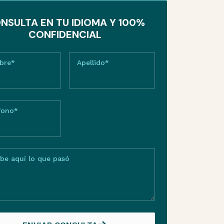
NSULTA EN TU IDIOMA Y 100%
CONFIDENCIAL
bre*
Apellido*
fono*
ibe aquí lo que pasó