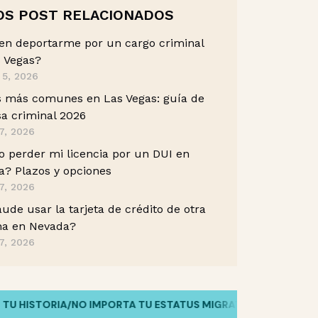
OS POST RELACIONADOS
en deportarme por un cargo criminal
 Vegas?
 5, 2026
s más comunes en Las Vegas: guía de
a criminal 2026
7, 2026
 perder mi licencia por un DUI en
? Plazos y opciones
7, 2026
aude usar la tarjeta de crédito de otra
na en Nevada?
7, 2026
ISTORIA
/
NO IMPORTA TU ESTATUS MIGRATORIO
/
HABLAMOS TU