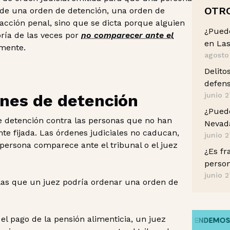
OTR
 de una orden de detención, una orden de
acción penal, sino que se dicta porque alguien
¿Pued
oría de las veces por
no comparecer ante el
en Las
mente.
agosto
Delito
o
defens
nes de detención
junio 2
¿Puedo
e detención contra las personas que no han
Nevada
te fijada. Las órdenes judiciales no caducan,
junio 2
persona comparece ante el tribunal o el juez
¿Es fr
perso
junio 2
 las que un juez podría ordenar una orden de
 el pago de la pensión alimenticia, un juez
HABLAMOS TU IDIOMA
/
ENTENDEMOS TU H