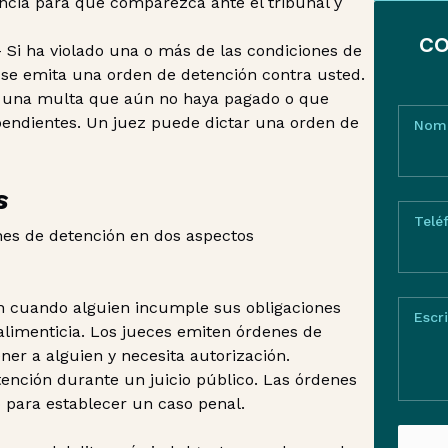
cia para que comparezca ante el tribunal y
CO
 Si ha violado una o más de las condiciones de
e se emita una orden de detención contra usted.
una multa que aún no haya pagado o que
pendientes. Un juez puede dictar una orden de
Nom
s
Telé
enes de detención en dos aspectos
n cuando alguien incumple sus obligaciones
Escr
 alimenticia. Los jueces emiten órdenes de
ner a alguien y necesita autorización.
ención durante un juicio público. Las órdenes
 para establecer un caso penal.