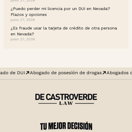
junio 27, 2026
¿Puedo perder mi licencia por un DUI en Nevada?
Plazos y opciones
junio 27, 2026
¿Es fraude usar la tarjeta de crédito de otra persona
en Nevada?
junio 27, 2026
ado de DUI
Abogado de posesión de drogas
Abogados d