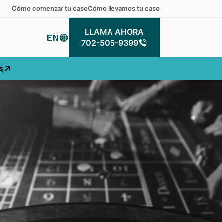
Cómo comenzar tu caso
Cómo llevamos tu caso
LLAMA AHORA
EN
LLAMA AHORA
702-505-9399
s