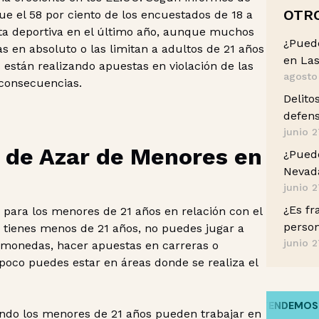
OTR
ue el 58 por ciento de los encuestados de 18 a
ta deportiva en el último año, aunque muchos
¿Pued
s en absoluto o las limitan a adultos de 21 años
en Las
están realizando apuestas en violación de las
agosto
 consecuencias.
Delito
defens
junio 2
o de Azar de Menores en
¿Puedo
Nevada
junio 2
¿Es fr
s para los menores de 21 años en relación con el
perso
si tienes menos de 21 años, no puedes jugar a
junio 2
amonedas, hacer apuestas en carreras o
poco puedes estar en áreas donde se realiza el
HABLAMOS TU IDIOMA
/
ENTENDEMOS TU H
ándo los menores de 21 años pueden trabajar en