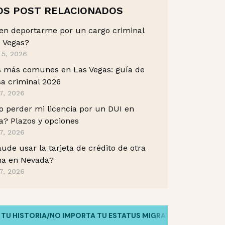
OS POST RELACIONADOS
en deportarme por un cargo criminal
 Vegas?
 5, 2026
s más comunes en Las Vegas: guía de
a criminal 2026
7, 2026
 perder mi licencia por un DUI en
? Plazos y opciones
7, 2026
aude usar la tarjeta de crédito de otra
na en Nevada?
7, 2026
ISTORIA
/
NO IMPORTA TU ESTATUS MIGRATORIO
/
HABLAMOS TU