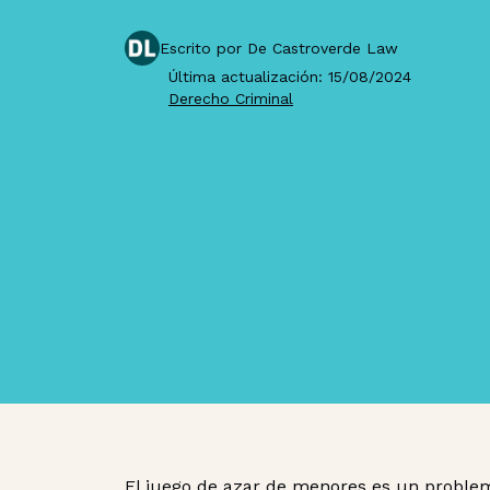
Escrito por De Castroverde Law
Última actualización: 15/08/2024
Derecho Criminal
El juego de azar de menores es un proble