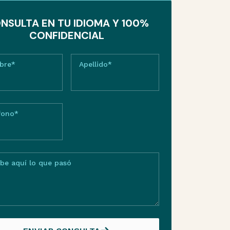
NSULTA EN TU IDIOMA Y 100%
CONFIDENCIAL
bre*
Apellido*
fono*
ibe aquí lo que pasó