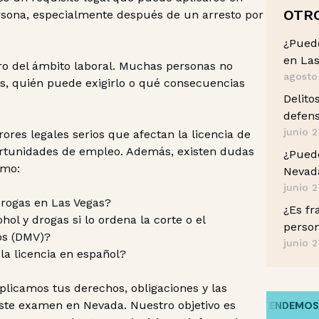
OTR
rsona, especialmente después de un arresto por
¿Pued
en Las
tro del ámbito laboral. Muchas personas no
agosto
s, quién puede exigirlo o qué consecuencias
Delito
defens
junio 2
rores legales serios que afectan la licencia de
oportunidades de empleo. Además, existen dudas
¿Puedo
omo:
Nevada
junio 2
drogas en Las Vegas?
¿Es fr
l y drogas si lo ordena la corte o el
perso
os (DMV)?
junio 2
la licencia en español?
xplicamos tus derechos, obligaciones y las
 este examen en Nevada. Nuestro objetivo es
HABLAMOS TU IDIOMA
/
ENTENDEMOS TU H