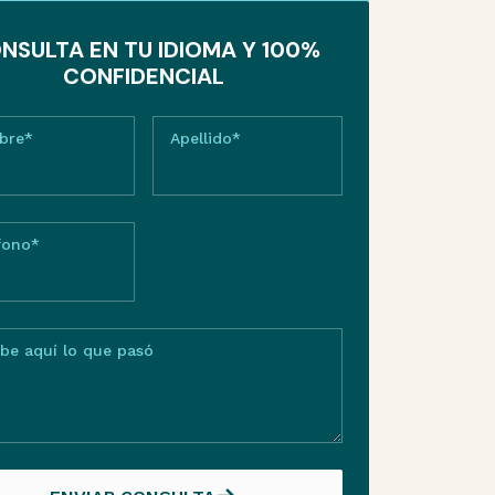
NSULTA EN TU IDIOMA Y 100%
CONFIDENCIAL
bre*
Apellido*
fono*
ibe aquí lo que pasó