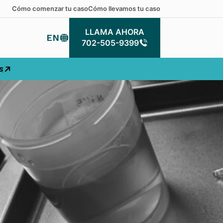
Cómo comenzar tu caso
Cómo llevamos tu caso
LLAMA AHORA
EN
LLAMA AHORA
702-505-9399
s