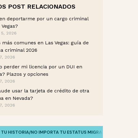
OS POST RELACIONADOS
en deportarme por un cargo criminal
 Vegas?
 5, 2026
s más comunes en Las Vegas: guía de
a criminal 2026
7, 2026
 perder mi licencia por un DUI en
? Plazos y opciones
7, 2026
aude usar la tarjeta de crédito de otra
na en Nevada?
7, 2026
ISTORIA
/
NO IMPORTA TU ESTATUS MIGRATORIO
/
HABLAMOS TU