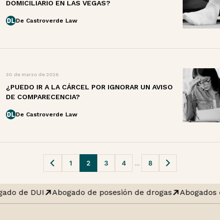
DOMICILIARIO EN LAS VEGAS?
De Castroverde Law
30 de marzo de 2026
¿PUEDO IR A LA CÁRCEL POR IGNORAR UN AVISO
DE COMPARECENCIA?
De Castroverde Law
1
2
3
4
…
8
Navegación
de
ado de DUI
Abogado de posesión de drogas
Abogados 
publicaciones