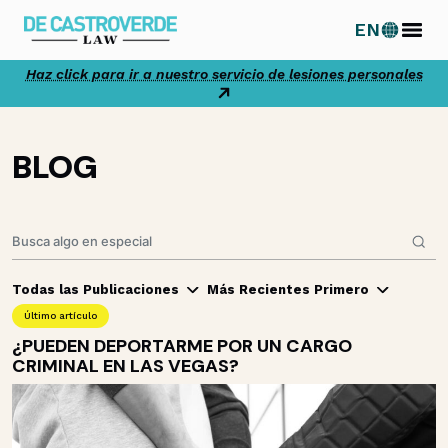
Ir
EN
al
contenido
Haz click para ir a nuestro servicio de lesiones personales
BLOG
Todas las Publicaciones
Más Recientes Primero
Último artículo
¿PUEDEN DEPORTARME POR UN CARGO
CRIMINAL EN LAS VEGAS?