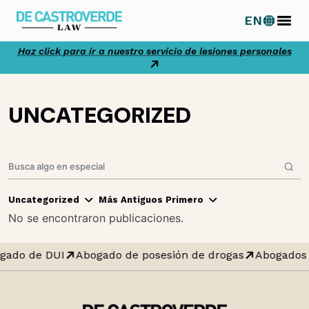
Ir
EN
al
contenido
Haz click para ir a nuestro servicio de lesiones personales
UNCATEGORIZED
Uncategorized
Más Antiguos Primero
No se encontraron publicaciones.
gado de DUI
Abogado de posesión de drogas
Abogados 